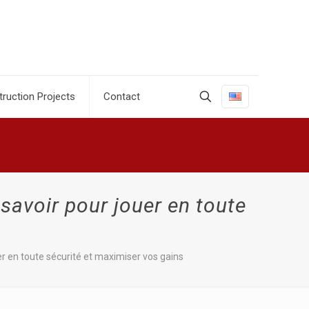
ruction Projects
Contact
savoir pour jouer en toute
er en toute sécurité et maximiser vos gains