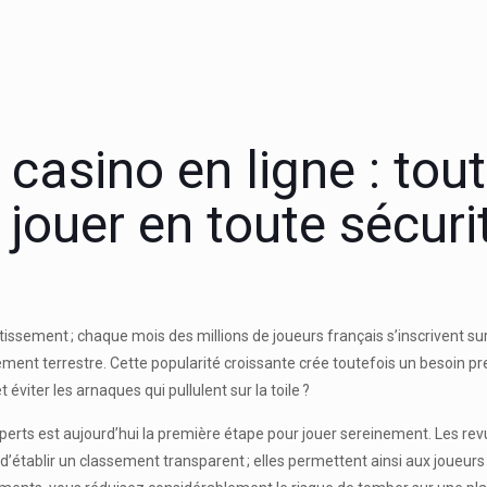
casino en ligne : tou
 jouer en toute sécur
ntissement ; chaque mois des millions de joueurs français s’inscrivent 
ment terrestre. Cette popularité croissante crée toutefois un besoin pr
 éviter les arnaques qui pullulent sur la toile ?
rts est aujourd’hui la première étape pour jouer sereinement. Les 
afin d’établir un classement transparent ; elles permettent ainsi aux joue