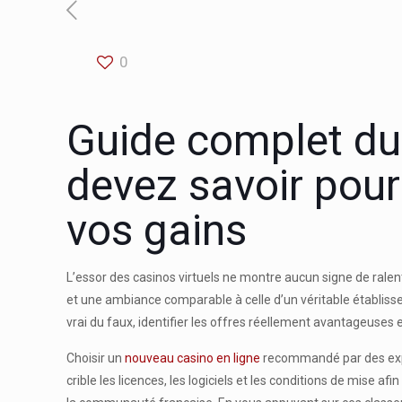
0
Guide complet du 
devez savoir pour
vos gains
L’essor des casinos virtuels ne montre aucun signe de rale
et une ambiance comparable à celle d’un véritable établisse
vrai du faux, identifier les offres réellement avantageuses et
Choisir un
nouveau casino en ligne
recommandé par des expe
crible les licences, les logiciels et les conditions de mise 