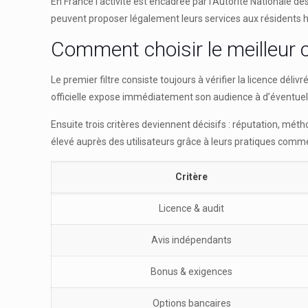
En France l’activité est encadrée par l’Autorité Nationale de
peuvent proposer légalement leurs services aux résidents hex
Comment choisir le meilleur 
Le premier filtre consiste toujours à vérifier la licence déli
officielle expose immédiatement son audience à d’éventuell
Ensuite trois critères deviennent décisifs : réputation, mé
élevé auprès des utilisateurs grâce à leurs pratiques commer
Critère
Licence & audit
Avis indépendants
Bonus & exigences
Options bancaires