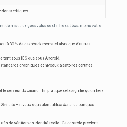
cidents critiques
m de mises exigées ; plus ce chiffre est bas, moins votre
usqu’à 30 % de cashback mensuel alors que d’autres
re tant sous iOS que sous Android.
 standards graphiques et niveaux aléatoires certifiés.
le serveur du casino… En pratique cela signifie qu’un tiers
56 bits – niveau équivalent utilisé dans les banques
in de vérifier son identité réelle . Ce contrôle prévient