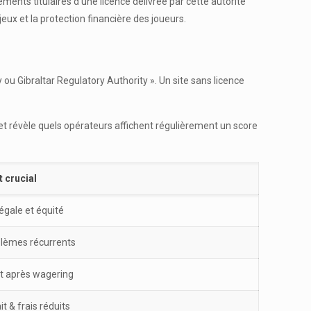
ements titulaires d’une licence délivrée par cette autorité
eux et la protection financière des joueurs.
y ou Gibraltar Regulatory Authority ». Un site sans licence
et révèle quels opérateurs affichent régulièrement un score
 crucial
égale et équité
blèmes récurrents
et après wagering
t & frais réduits