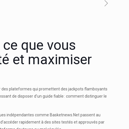
t ce que vous
ité et maximiser
sur des plateformes qui promettent des jackpots flamboyants
essant de disposer d’un guide fiable : comment distinguer le
revues indépendantes comme Basketnews.Net passent au
urs d’accéder rapidement à des sites testés et approuvés par