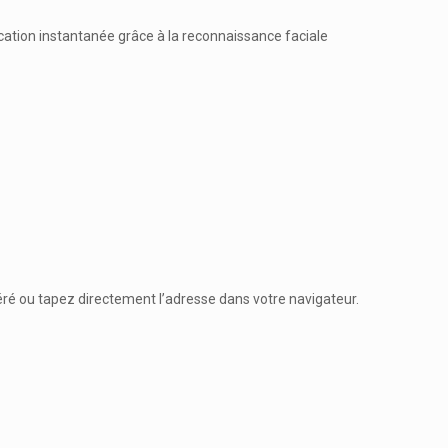
ication instantanée grâce à la reconnaissance faciale
éré ou tapez directement l’adresse dans votre navigateur.