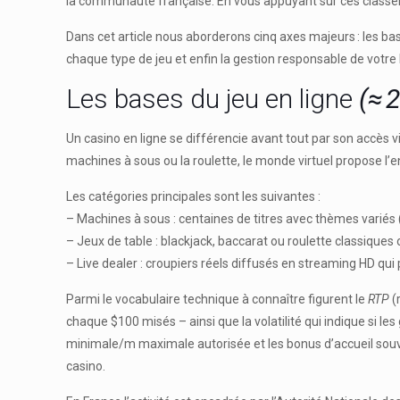
la communauté française. En vous appuyant sur ces classe
Dans cet article nous aborderons cinq axes majeurs : les base
chaque type de jeu et enfin la gestion responsable de votre
Les bases du jeu en ligne
(≈ 
Un casino en ligne se différencie avant tout par son accès vi
machines à sous ou la roulette, le monde virtuel propose 
Les catégories principales sont les suivantes :
– Machines à sous : centaines de titres avec thèmes variés 
– Jeux de table : blackjack, baccarat ou roulette classiques 
– Live dealer : croupiers réels diffusés en streaming HD qu
Parmi le vocabulaire technique à connaître figurent le
RTP
(
chaque $100 misés – ainsi que la volatilité qui indique si 
minimale/m maximale autorisée et les bonus d’accueil sou
casino.