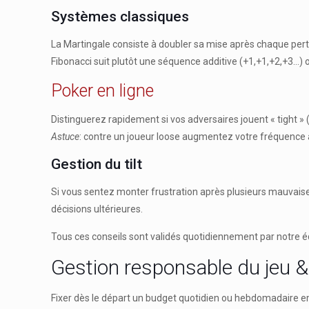
Systèmes classiques
La Martingale consiste à doubler sa mise après chaque perte 
Fibonacci suit plutôt une séquence additive (+1,+1,+2,+3…)
Poker en ligne
Distinguerez rapidement si vos adversaires jouent « tight » 
Astuce
: contre un joueur loose augmentez votre fréquence 
Gestion du tilt
Si vous sentez monter frustration après plusieurs mauva
décisions ultérieures.
Tous ces conseils sont validés quotidiennement par notre éq
Gestion responsable du jeu &
Fixer dès le départ un budget quotidien ou hebdomadaire em