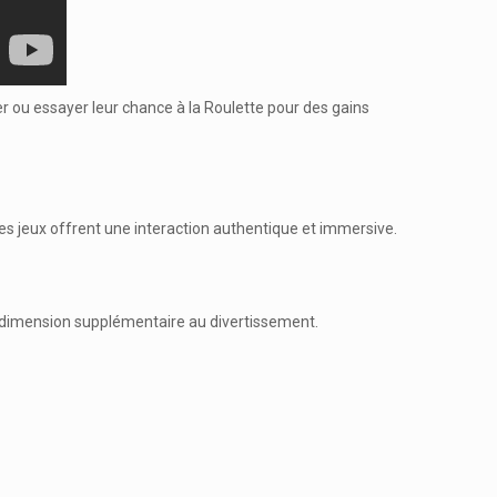
er ou essayer leur chance à la Roulette pour des gains
ces jeux offrent une interaction authentique et immersive.
e dimension supplémentaire au divertissement.