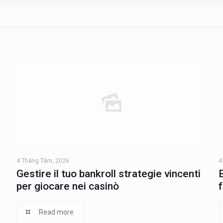
4 Tháng Tám, 2026
4
Gestire il tuo bankroll strategie vincenti
per giocare nei casinò
Read more