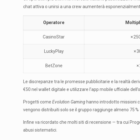
chat attiva o unirsi a una crew aumenterà esponenzialmente 
Operatore
Moltipl
CasinoStar
× 25
LuckyPlay
× 3
BetZone
×
Le discrepanze tra le promesse pubblicitarie e la realtà de
€50 nel wallet digitale e utilizzare l’app mobile ufficiale dell
Progetti come
Evolution Gaming
hanno introdotto missioni c
vengono distribuiti solo se il gruppo raggiunge almeno 75 % d
Infine va ricordato che molti siti di recensione — tra cui Pro
abusi sistematici.