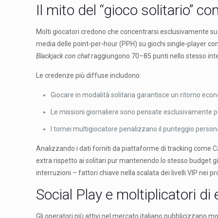
Il mito del “gioco solitario” c
Molti giocatori credono che concentrarsi esclusivamente su slo
media delle point‑per‑hour (PPH) su giochi single‑player c
Blackjack con chat
raggiungono 70–85 punti nello stesso interv
Le credenze più diffuse includono:
Giocare in modalità solitaria garantisce un ritorno econo
Le missioni giornaliere sono pensate esclusivamente per
I tornei multigiocatore penalizzano il punteggio personal
Analizzando i dati forniti da piattaforme di tracking come
extra rispetto ai solitari pur mantenendo lo stesso budget gi
interruzioni – fattori chiave nella scalata dei livelli VIP nei
Social Play e moltiplicatori d
Gli operatori più attivi nel mercato italiano pubblicizzano m