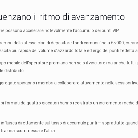
luenzano il ritmo di avanzamento
he possono accelerare notevolmente l’accumulo dei punti VIP.
membri dello stesso clan di depositare fondi comuni fino a €5 000, cre
 crescita più rapida del volume d’azzardo totale ed ergo dei punti fedeltà 
app mobile dell’operatore premiano non solo il vincitore ma anche tutti i 
e distribuito.
gregate spingono i membri a collaborare attivamente nelle sessioni live
formati da quattro giocatori hanno registrato un incremento medio del 42
 influisca direttamente sul tasso di accumulo punti — soprattutto quand
 fra una scommessa e l’altra.