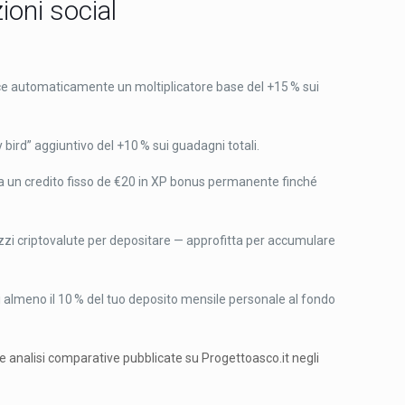
ioni social
tisce automaticamente un moltiplicatore base del +15 % sui
y bird” aggiuntivo del +10 % sui guadagni totali.
orta un credito fisso de €20 in XP bonus permanente finché
zi criptovalute per depositare — approfitta per accumulare
sci almeno il 10 % del tuo deposito mensile personale al fondo
 analisi comparative pubblicate su Progettoasco.it negli