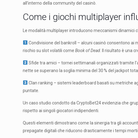
all’interno della community del casinò.
Come i giochi multiplayer inf
Le modalità multiplayer introducono meccanismi dinamici c
Condivisione del bankroll – alcuni casinò consentono ai 
rischio su slot volatili come
Book of Dead
. Il risultato è una
Sfide tra amici – tornei settimanali organizzati tramite l’
nette se superano la soglia minima del 30 % del jackpot total
Clan ranking – sistemi leaderboard basati su metriche ag
puntate.
Un caso studio condotto da CryptoBet24 evidenzia che gruppi 
rispetto ai singoli giocatori indipendenti.
Questi elementi dimostrano come la sinergia tra gli account
prepagate digitali che riducono drasticamente i tempi morti