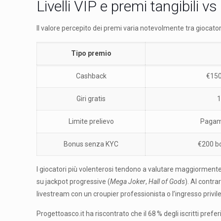
Livelli VIP e premi tangibili vs 
Il valore percepito dei premi varia notevolmente tra giocatori
Tipo premio
Cashback
€150
Giri gratis
1
Limite prelievo
Pagame
Bonus senza KYC
€200 bo
I giocatori più volenterosi tendono a valutare maggiormente
su jackpot progressive (
Mega Joker
,
Hall of Gods
). Al contr
livestream con un croupier professionista o l’ingresso privileg
Progettoasco.it ha riscontrato che il 68 % degli iscritti pref