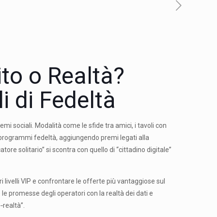
to o Realtà?
i di Fedeltà
emi sociali. Modalità come le sfide tra amici, i tavoli con
i programmi fedeltà, aggiungendo premi legati alla
tore solitario” si scontra con quello di “cittadino digitale”
i livelli VIP e confrontare le offerte più vantaggiose sul
 le promesse degli operatori con la realtà dei dati e
‑realtà”.