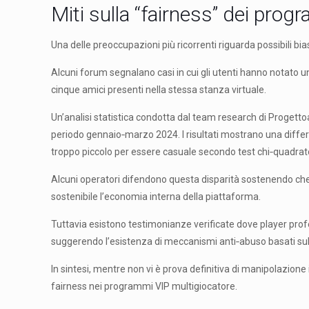
Miti sulla “fairness” dei prog
Una delle preoccupazioni più ricorrenti riguarda possibili bi
Alcuni forum segnalano casi in cui gli utenti hanno notato
cinque amici presenti nella stessa stanza virtuale.
Un’analisi statistica condotta dal team research di Progetto
periodo gennaio‑marzo 2024. I risultati mostrano una differe
troppo piccolo per essere casuale secondo test chi‑quadrat
Alcuni operatori difendono questa disparità sostenendo che pa
sostenibile l’economia interna della piattaforma.
Tuttavia esistono testimonianze verificate dove player prof
suggerendo l’esistenza di meccanismi anti‑abuso basati sulla
In sintesi, mentre non vi è prova definitiva di manipolazione
fairness nei programmi VIP multigiocatore.