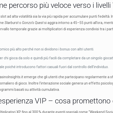
ome percorso più veloce verso i livelli
t ad alta volatilità sia la via più rapida per accumulare punti fedeltà. In
ome
Starburst
o
Gonzo’s Quest
si aggira intorno a 45–55 punti all’ora, mentr
allo temporale grazie ai moltiplicatori di esperienza condivisi tra i part
mico più alto perché non si dividono i bonus con altri utenti.
 chi gioca da solo e quindi più facili da completare da un singolo gioca
e poiché introducono fattori casuali fuori dal controllo dell’individuo.
 CasinoInsights.it emerge che gli utenti che partecipano regolarmente a
ornaliero di gioco. Inoltre l’interazione sociale genera un effetto psico
 programmi basati su attività cumulativa.
i esperienza VIP – cosa promettono g
oltiplicatori XP fino al 300 % durante eventi speciali come “Weekend Soci