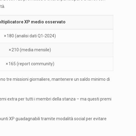
tà.
ltiplicatore XP medio osservato
× 180 (analisi dati Q1‑2024)
× 210 (media mensile)
× 165 (report community)
eno tre missioni giornaliere, mantenere un saldo minimo di
emi extra per tutti i membri della stanza – ma questi premi
i punti XP guadagnabili tramite modalità social per evitare