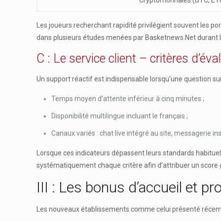
Cryptomonnaies (BTC, ET
Les joueurs recherchant rapidité privilégient souvent les 
dans plusieurs études menées par Basketnews.Net durant l
C : Le service client – critères d’éva
Un support réactif est indispensable lorsqu’une question su
Temps moyen d’attente inférieur à cinq minutes ;
Disponibilité multilingue incluant le français ;
Canaux variés : chat live intégré au site, messagerie 
Lorsque ces indicateurs dépassent leurs standards habituel
systématiquement chaque critère afin d’attribuer un score g
III : Les bonus d’accueil et p
Les nouveaux établissements comme celui présenté récemme