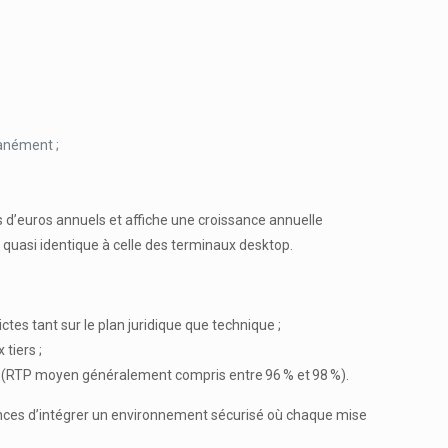
tanément ;
s d’euros annuels et affiche une croissance annuelle
uasi identique à celle des terminaux desktop.
tes tant sur le plan juridique que technique ;
tiers ;
e (RTP moyen généralement compris entre 96 % et 98 %).
nces d’intégrer un environnement sécurisé où chaque mise