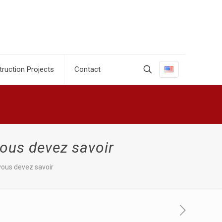
ruction Projects
Contact
vous devez savoir
vous devez savoir