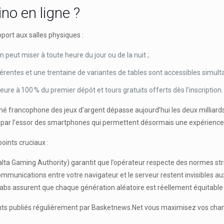
no en ligne ?
port aux salles physiques :
 peut miser à toute heure du jour ou de la nuit ;
fférentes et une trentaine de variantes de tables sont accessibles simul
re à 100 % du premier dépôt et tours gratuits offerts dès l’inscription.
hé francophone des jeux d’argent dépasse aujourd’hui les deux milliard
r l’essor des smartphones qui permettent désormais une expérience q
points cruciaux :
ta Gaming Authority) garantit que l’opérateur respecte des normes stric
mmunications entre votre navigateur et le serveur restent invisibles aux 
abs assurent que chaque génération aléatoire est réellement équitabl
ents publiés régulièrement par Basketnews.Net vous maximisez vos cha