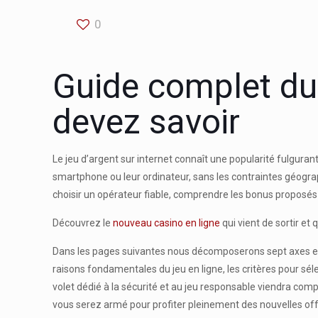
0
Guide complet du 
devez savoir
Le jeu d’argent sur internet connaît une popularité fulguran
smartphone ou leur ordinateur, sans les contraintes géogra
choisir un opérateur fiable, comprendre les bonus proposés 
Découvrez le
nouveau casino en ligne
qui vient de sortir et 
Dans les pages suivantes nous décomposerons sept axes es
raisons fondamentales du jeu en ligne, les critères pour séle
volet dédié à la sécurité et au jeu responsable viendra com
vous serez armé pour profiter pleinement des nouvelles offre