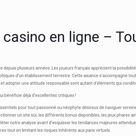
casino en ligne – To
te depuis plusieurs années. Les joueurs français apprécient la possibilité
phiques d’un établissement terrestre. Cette aisance s’accompagne toute
et adopter une attitude responsable sont autant d’éléments qui conditio
qui bénéficie déjà d’excellentes critiques !
sentiels pour tout passionné ou néophyte désireux de naviguer serein
ctionner un site sûr, les différents bonus disponibles, les jeux phares a
pléter notre analyse avant d’esquisser les tendances majeures attendue
s tout en limitant les risques inhérents aux paris virtuels.