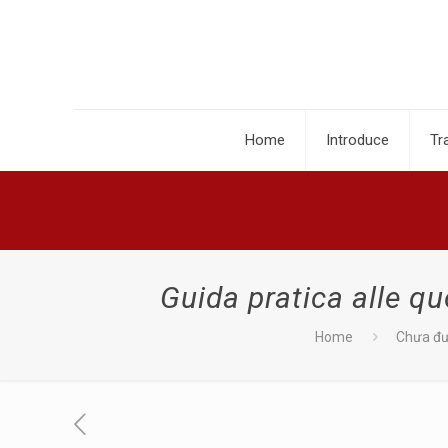
Home
Introduce
Tr
Guida pratica alle q
Home
Chưa đư