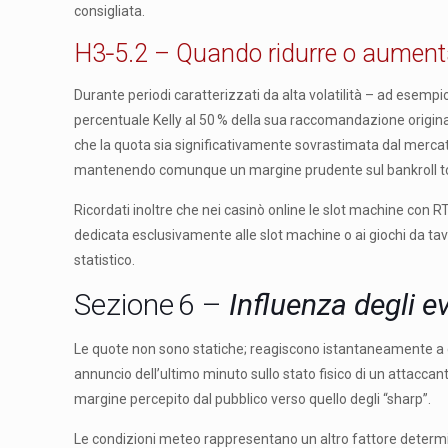
consigliata.
H3‑5.2 – Quando ridurre o aumentar
Durante periodi caratterizzati da alta volatilità – ad esemp
percentuale Kelly al 50 % della sua raccomandazione origin
che la quota sia significativamente sovrastimata dal mercat
mantenendo comunque un margine prudente sul bankroll to
Ricordati inoltre che nei casinò online le slot machine con R
dedicata esclusivamente alle slot machine o ai giochi da tav
statistico.
Sezione 6 –
Influenza degli ev
Le quote non sono statiche; reagiscono istantaneamente a qu
annuncio dell’ultimo minuto sullo stato fisico di un attacc
margine percepito dal pubblico verso quello degli “sharp”.
Le condizioni meteo rappresentano un altro fattore determin