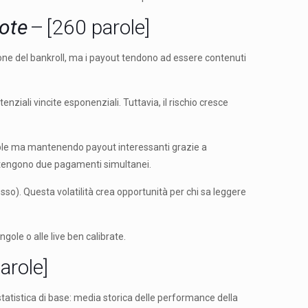
uote
– [260 parole]
ione del bankroll, ma i payout tendono ad essere contenuti
ziali vincite esponenziali. Tuttavia, il rischio cresce
ultiple ma mantenendo payout interessanti grazie a
 ottengono due pagamenti simultanei.
sso). Questa volatilità crea opportunità per chi sa leggere
gole o alle live ben calibrate.
arole]
statistica di base: media storica delle performance della