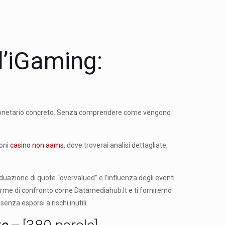
l’iGaming:
re monetario concreto. Senza comprendere come vengono
ioni
casino non aams
, dove troverai analisi dettagliate,
viduazione di quote “overvalued” e l’influenza degli eventi
forme di confronto come Datamediahub.It e ti forniremo
enza esporsi a rischi inutili.