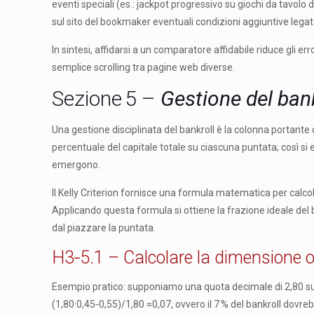
eventi speciali (es.: jackpot progressivo su giochi da tavol
sul sito del bookmaker eventuali condizioni aggiuntive legate
In sintesi, affidarsi a un comparatore affidabile riduce gli e
semplice scrolling tra pagine web diverse.
Sezione 5 –
Gestione del ban
Una gestione disciplinata del bankroll è la colonna portante di
percentuale del capitale totale su ciascuna puntata; così si 
emergono.
Il Kelly Criterion fornisce una formula matematica per calco
Applicando questa formula si ottiene la frazione ideale del b
dal piazzare la puntata.
H3‑5.1 – Calcolare la dimensione o
Esempio pratico: supponiamo una quota decimale di 2,80 su u
(1,80·0,45‑0,55)/1,80 ≈0,07, ovvero il 7 % del bankroll dov