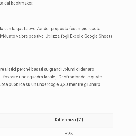
sta dal bookmaker.
arla con la quota over/under proposta (esempio: quota
ndividuato valore positivo. Utilizza fogli Excel o Google Sheets
realistici perché basati su grandi volumi di denaro
es.: favorire una squadra locale). Confrontando le quote
quota pubblica su un underdog è 3,20 mentre gli sharp
Differenza (%)
+9%