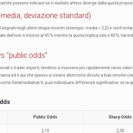
artite possono indicare se il risultato atteso diverge dalla quota propo
 (media, deviazione standard)
 segnati negli ultimi cinque incontri (esempio: media = 2,2) e confront
eale dell’over è intorno al 45 % mentre la quota implica solo il 40 %, hai i
vs “public odds”
onali o trader esperti; tendono a muoversi più rapidamente verso valori 
la massa ed è qui che spesso si creano distorsioni dovute a bias emotivi (
 come Datamediahub.It, puoi individuare differenze significative: se la 
Odds
Public Odds
Sharp Odds
2,10
2,30