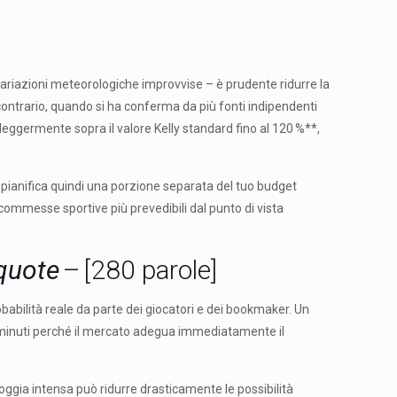
 variazioni meteorologiche improvvise – è prudente ridurre la
ontrario, quando si ha conferma da più fonti indipendenti
eggermente sopra il valore Kelly standard fino al 120 %**,
; pianifica quindi una porzione separata del tuo budget
commesse sportive più prevedibili dal punto di vista
 quote
– [280 parole]
abilità reale da parte dei giocatori e dei bookmaker. Un
hi minuti perché il mercato adegua immediatamente il
oggia intensa può ridurre drasticamente le possibilità