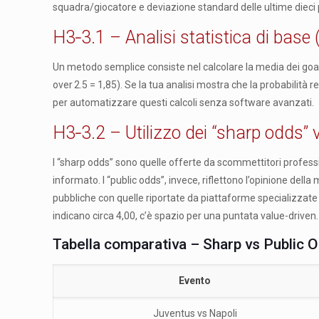
squadra/giocatore e deviazione standard delle ultime dieci p
H3‑3.1 – Analisi statistica di base
Un metodo semplice consiste nel calcolare la media dei goal
over 2.5 = 1,85). Se la tua analisi mostra che la probabilità r
per automatizzare questi calcoli senza software avanzati.
H3‑3.2 – Utilizzo dei “sharp odds” 
I “sharp odds” sono quelle offerte da scommettitori professi
informato. I “public odds”, invece, riflettono l’opinione del
pubbliche con quelle riportate da piattaforme specializzate
indicano circa 4,00, c’è spazio per una puntata value-driven.
Tabella comparativa – Sharp vs Public 
Evento
Juventus vs Napoli