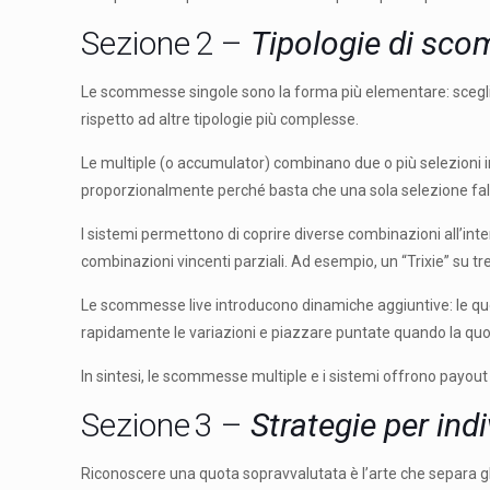
Sezione 2 –
Tipologie di sco
Le scommesse singole sono la forma più elementare: scegli u
rispetto ad altre tipologie più complesse.
Le multiple (o accumulator) combinano due o più selezioni in 
proporzionalmente perché basta che una sola selezione fal
I sistemi permettono di coprire diverse combinazioni all’int
combinazioni vincenti parziali. Ad esempio, un “Trixie” su t
Le scommesse live introducono dinamiche aggiuntive: le quote 
rapidamente le variazioni e piazzare puntate quando la qu
In sintesi, le scommesse multiple e i sistemi offrono payout p
Sezione 3 –
Strategie per ind
Riconoscere una quota sopravvalutata è l’arte che separa gli