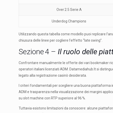
Over 2.5 Serie A
Underdog Champions
Utilizzando questa tabella come modello puoi replicare l’anal
chiusura delle linee per cogliere l’effetto “late swing”.
Sezione 4 –
Il ruolo delle pi
Confrontare manualmente le offerte dei vari bookmaker richi
operatori italiani licenziati ADM. Datamediahub.It si distingu
legato alla registrazione casinò desiderata.
I criteri fondamentali per scegliere una buona piattaforma
ADM e trasparenza nella visualizzazione dei margini applicati
su slot machine con RTP superiore al 96 %.
Tuttavia esistono limitazioni da conoscere: alcune piattafo