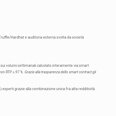
Truffle/Hardhat e auditoria esterna svolta da società
 sui volumi settimanali calcolato interamente via smart
con RTP ≥ 97 %. Grazie alla trasparenza dello smart contract gli
 esperti grazie alla combinazione unica fra alta redditività