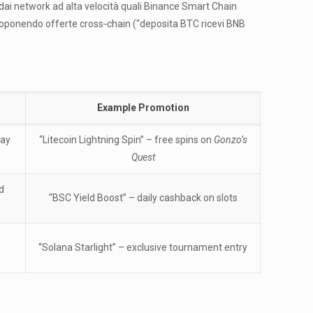
dai network ad alta velocità quali Binance Smart Chain
roponendo offerte cross‑chain (“deposita BTC ricevi BNB
Example Promotion
lay
“Litecoin Lightning Spin” – free spins on
Gonzo’s
Quest
d
“BSC Yield Boost” – daily cashback on slots
“Solana Starlight” – exclusive tournament entry