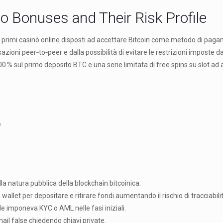
to Bonuses and Their Risk Profile
 dei primi casinò online disposti ad accettare Bitcoin come metodo di pag
azioni peer‑to‑peer e dalla possibilità di evitare le restrizioni imposte dagl
0 % sul primo deposito BTC e una serie limitata di free spins su slot ad 
o
lla natura pubblica della blockchain bitcoinica:
o wallet per depositare e ritirare fondi aumentando il rischio di tracciabili
 imponeva KYC o AML nelle fasi iniziali.
mail false chiedendo chiavi private.