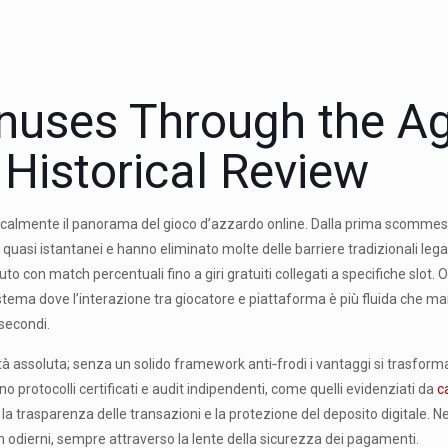
nuses Through the A
Historical Review
dicalmente il panorama del gioco d’azzardo online. Dalla prima scommessa s
i quasi istantanei e hanno eliminato molte delle barriere tradizionali leg
 con match percentuali fino a giri gratuiti collegati a specifiche slot.
tema dove l’interazione tra giocatore e piattaforma è più fluida che ma
 secondi.
rità assoluta; senza un solido framework anti‑frodi i vantaggi si trasfor
protocolli certificati e audit indipendenti, come quelli evidenziati da
c
 trasparenza delle transazioni e la protezione del deposito digitale. Ne
in odierni, sempre attraverso la lente della sicurezza dei pagamenti.