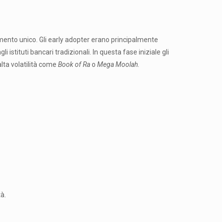
amento unico. Gli early adopter erano principalmente
i istituti bancari tradizionali. In questa fase iniziale gli
alta volatilità come
Book of Ra
o
Mega Moolah
.
tà.