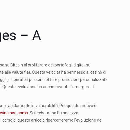
ges – A
u Bitcoin al proliferare dei portafogli digitali su
ate alle valute fiat. Questa velocità ha permesso ai casinò di
 Oggi gli operatori possono offrire promozioni personalizzate
i. Questa evoluzione ha anche favorito l’emergere di
mano rapidamente in vulnerabilità. Per questo motivo è
asino non aams
. Scitecheuropa.Eu analizza
l corso di questo articolo ripercorreremo l’evoluzione dei