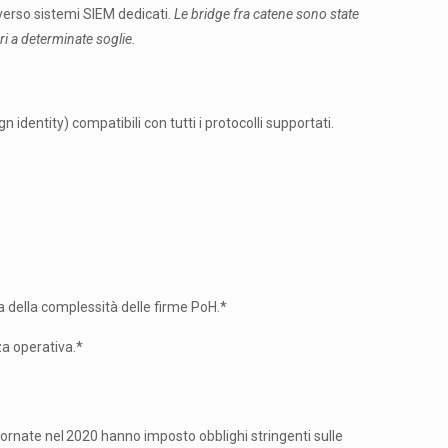
averso sistemi SIEM dedicati.
Le bridge fra catene sono state
ri a determinate soglie.
identity) compatibili con tutti i protocolli supportati.
a della complessità delle firme PoH.*
za operativa.*
iornate nel 2020 hanno imposto obblighi stringenti sulle