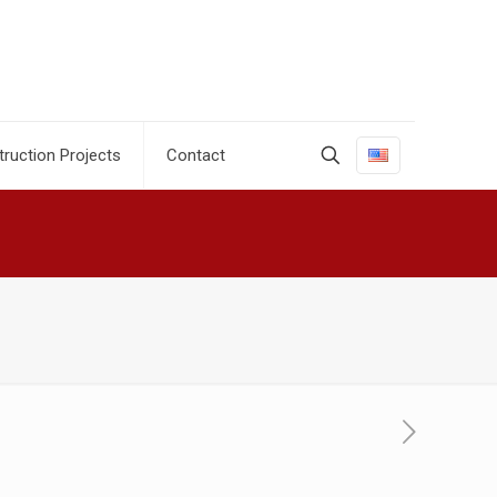
ruction Projects
Contact