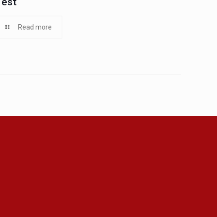
Test
Read more