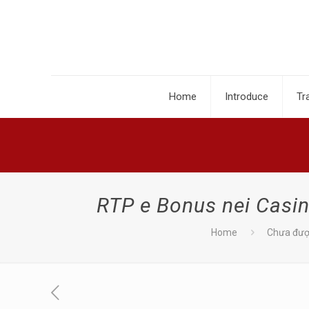
Home
Introduce
Tr
RTP e Bonus nei Casin
Home
Chưa được