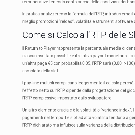
remunerative tenendo conto anche delle condizioni dei bonus d
In pratica analizzeremo la formula dell’RTP, introdurremo il
meglio promozioni “reload”, volatilità e strumenti software d
Come si Calcola l’RTP delle S
Il Return to Player rappresenta la percentuale media di denar
ciascun risultato possibile e il relativo payout monetario.
un’altra paga €5 con probabilità 0,05, l’RTP sarà (0,001×100)
completo della slot.
I pay‑line multipli complicano leggermente il calcolo perché o
l’effetto netto sull’RTP dipende dalla progettazione del gi
l’RTP complessivo impostato dallo sviluppatore.
Un altro elemento cruciale è la volatilità o “variance index”. 
pagamenti nel tempo. Le slot ad alta volatilità tendono a gen
l’RTP dichiarato ma influisce sulla varianza della distribuzio