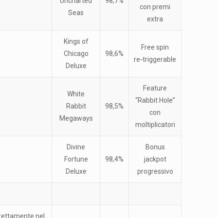
Uncharted
98,7%
con premi
Seas
extra
Kings of
Free spin
Chicago
98,6%
re‑triggerable
Deluxe
Feature
White
“Rabbit Hole”
Rabbit
98,5%
con
Megaways
moltiplicatori
Divine
Bonus
Fortune
98,4%
jackpot
Deluxe
progressivo
irettamente nel