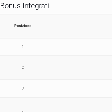
Bonus Integrati
Posizione
1
2
3