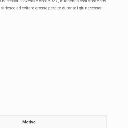
necessario investire circa €927 , ottenendo così circa €899
si riesce ad evitare grosse perdite durante i giri necessari .
Motivo