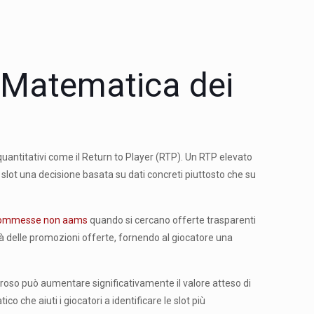
i Matematica dei
i quantitativi come il Return to Player (RTP). Un RTP elevato
slot una decisione basata su dati concreti piuttosto che su
scommesse non aams
quando si cercano offerte trasparenti
lità delle promozioni offerte, fornendo al giocatore una
eroso può aumentare significativamente il valore atteso di
 che aiuti i giocatori a identificare le slot più