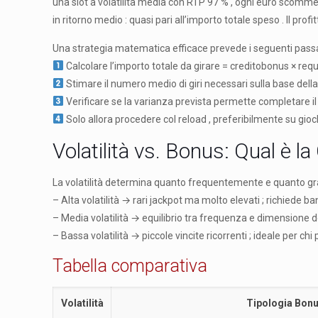
una slot a volatilità media con RTP 97 % , ogni euro scomme
in ritorno medio : quasi pari all’importo totale speso . Il pr
Una strategia matematica efficace prevede i seguenti passa
Calcolare l’importo totale da girare = creditobonus × requi
Stimare il numero medio di giri necessari sulla base dell
Verificare se la varianza prevista permette completare il re
Solo allora procedere col reload , preferibilmente su giochi
Volatilità vs. Bonus: Qual è 
La volatilità determina quanto frequentemente e quanto gran
– Alta volatilità → rari jackpot ma molto elevati ; richiede ba
– Media volatilità → equilibrio tra frequenza e dimensione del
– Bassa volatilità → piccole vincite ricorrenti ; ideale per ch
Tabella comparativa
Volatilità
Tipologia Bonus