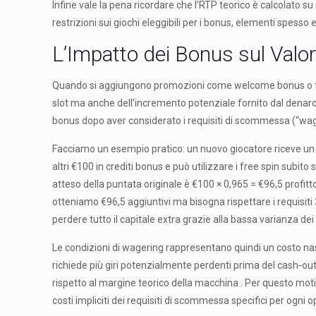
Infine vale la pena ricordare che l’RTP teorico è calcolato su m
restrizioni sui giochi eleggibili per i bonus, elementi spesso 
L’Impatto dei Bonus sul Valor
Quando si aggiungono promozioni come welcome bonus o free 
slot ma anche dell’incremento potenziale fornito dal denaro 
bonus dopo aver considerato i requisiti di scommessa (“wa
Facciamo un esempio pratico: un nuovo giocatore riceve un b
altri €100 in crediti bonus e può utilizzare i free spin subito
atteso della puntata originale è €100 × 0,965 = €96,5 profitt
otteniamo €96,5 aggiuntivi ma bisogna rispettare i requisiti
perdere tutto il capitale extra grazie alla bassa varianza dei
Le condizioni di wagering rappresentano quindi un costo nasc
richiede più giri potenzialmente perdenti prima del cash‑out 
rispetto al margine teorico della macchina . Per questo mot
costi impliciti dei requisiti di scommessa specifici per ogni o