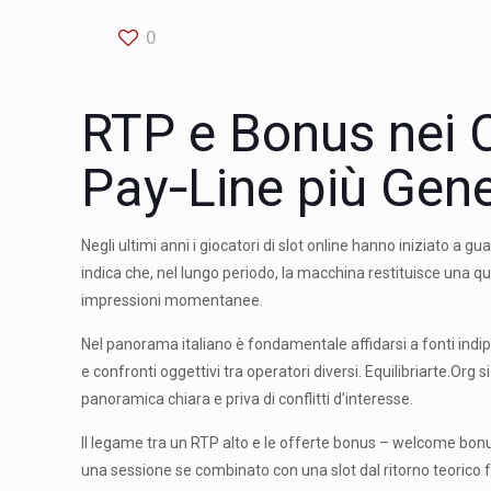
0
RTP e Bonus nei C
Pay‑Line più Gene
Negli ultimi anni i giocatori di slot online hanno iniziato a 
indica che, nel lungo periodo, la macchina restituisce una q
impressioni momentanee.
Nel panorama italiano è fondamentale affidarsi a fonti indi
e confronti oggettivi tra operatori diversi. Equilibriarte.Org
panoramica chiara e priva di conflitti d’interesse.
Il legame tra un RTP alto e le offerte bonus – welcome bonu
una sessione se combinato con una slot dal ritorno teorico fav