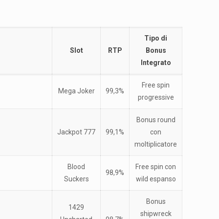
Tipo di
Slot
RTP
Bonus
Integrato
Free spin
Mega Joker
99,3%
progressive
Bonus round
Jackpot 777
99,1%
con
moltiplicatore
Blood
Free spin con
98,9%
Suckers
wild espanso
Bonus
1429
shipwreck