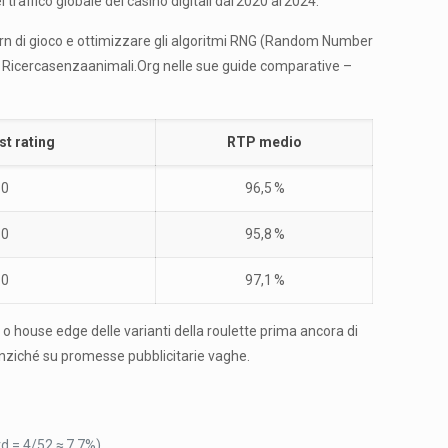
raffico globale dei casinò digitali dal 2020 al 2024.
tern di gioco e ottimizzare gli algoritmi RNG (Random Number
 da Ricercasenzaanimali.Org nelle sue guide comparative –
st rating
RTP medio
10
96,5 %
10
95,8 %
10
97,1 %
ot o house edge delle varianti della roulette prima ancora di
nziché su promesse pubblicitarie vaghe.
d = 4/52 ≈ 7,7%).