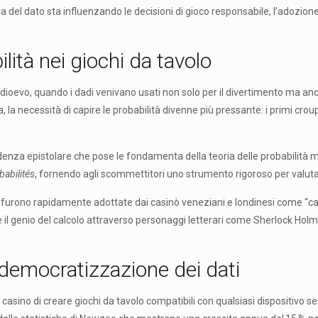
ra del dato sta influenzando le decisioni di gioco responsabile, l’adozione
ilità nei giochi da tavolo
medioevo, quando i dadi venivano usati non solo per il divertimento ma an
cia, la necessità di capire le probabilità divenne più pressante: i primi c
enza epistolare che pose le fondamenta della teoria delle probabilità mod
babilités
, fornendo agli scommettitori uno strumento rigoroso per valutar
 furono rapidamente adottate dai casinò veneziani e londinesi come “casi
are il genio del calcolo attraverso personaggi letterari come Sherlock H
a democratizzazione dei dati
asino di creare giochi da tavolo compatibili con qualsiasi dispositivo sen