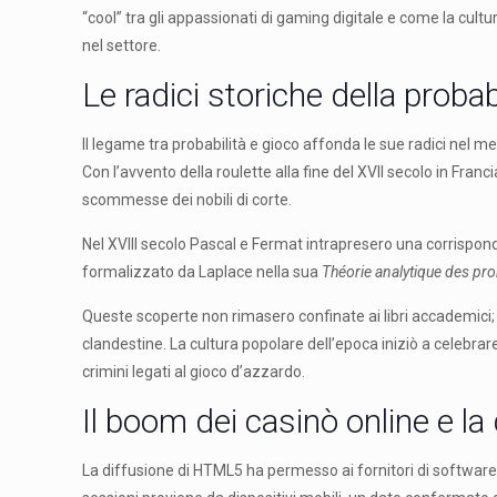
“cool” tra gli appassionati di gaming digitale e come la cultu
nel settore.
Le radici storiche della probab
Il legame tra probabilità e gioco affonda le sue radici nel 
Con l’avvento della roulette alla fine del XVII secolo in Fran
scommesse dei nobili di corte.
Nel XVIII secolo Pascal e Fermat intrapresero una corrispond
formalizzato da Laplace nella sua
Théorie analytique des pro
Queste scoperte non rimasero confinate ai libri accademici;
clandestine. La cultura popolare dell’epoca iniziò a celebr
crimini legati al gioco d’azzardo.
Il boom dei casinò online e l
La diffusione di HTML5 ha permesso ai fornitori di software c