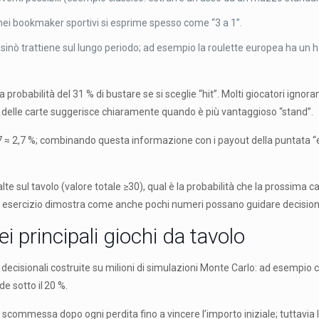
 nei bookmaker sportivi si esprime spesso come “3 a 1”.
asinò trattiene sul lungo periodo; ad esempio la roulette europea ha un
 probabilità del 31 % di bustare se si sceglie “hit”. Molti giocatori igno
ne delle carte suggerisce chiaramente quando è più vantaggioso “stand”.
/37 ≈ 2,7 %; combinando questa informazione con i payout della puntata “en
lte sul tavolo (valore totale ≥30), qual è la probabilità che la prossima 
to esercizio dimostra come anche pochi numeri possano guidare decisioni
i principali giochi da tavolo
le decisionali costruite su milioni di simulazioni Monte Carlo: ad esempi
de sotto il 20 %.
commessa dopo ogni perdita fino a vincere l’importo iniziale; tuttavia l’an