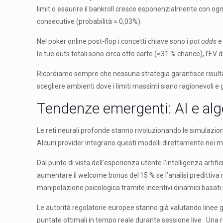
limit o esaurire il bankroll cresce esponenzialmente con ogni
consecutive (probabilità ≈ 0,03%).
Nel poker online post‑flop i concetti chiave sono i
pot odds
le tue outs totali sono circa otto carte (≈31 % chance), l’EV
Ricordiamo sempre che nessuna strategia garantisce risultati
scegliere ambienti dove i limiti massimi siano ragionevoli e
Tendenze emergenti: AI e algor
Le reti neurali profonde stanno rivoluzionando le simulazion
Alcuni provider integrano questi modelli direttamente nei mot
Dal punto di vista dell’esperienza utente l’intelligenza art
aumentare il welcome bonus del 15 % se l’analisi predittiva 
manipolazione psicologica tramite incentivi dinamici basati su
Le autorità regolatorie europee stanno già valutando linee gu
puntate ottimali in tempo reale durante sessione live . Una 