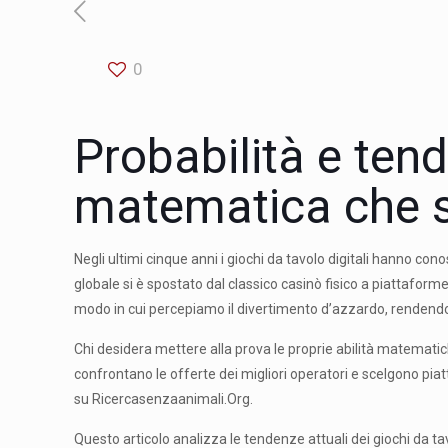
0
Probabilità e tend
matematica che st
Negli ultimi cinque anni i giochi da tavolo digitali hanno cono
globale si è spostato dal classico casinò fisico a piattaf
modo in cui percepiamo il divertimento d’azzardo, rendendo 
Chi desidera mettere alla prova le proprie abilità matemat
confrontano le offerte dei migliori operatori e scelgono p
su Ricercasenzaanimali.Org.
Questo articolo analizza le tendenze attuali dei giochi da ta