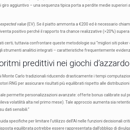
 giro aggiuntivo – una sequenza tipica porta a perdite medie superiori al
e
expected value
(EV). Se il piatto ammonta a €200 ed è necessario chiama
 diventa positivo perché il rapporto tra chance realizzative (>20%) supera
 certi; tuttavia confrontare queste metodologie sui “migliori siti poker 
 gli strumenti analitici integrati – caratteristiche frequentemente evide
itmi predittivi nei giochi d’azzardo
i Monte Carlo tradizionali riducendo drasticamente i tempi computaziona
ori RNG per assicurare risultati più equilibrati rispetto alle distribuzio
ificiale permette personalizzazioni avanzate: offerte bonus calibrate su
rileva volatilità alta nel primo mese). Tale approccio aumenta sia retent
 dati sensibili.“
ida specifiche per limitare l’utilizzo dell’AI nelle funzioni decisionali 
risposta equilibrata potrebbe essere rappresentata dall’obbligo di divul