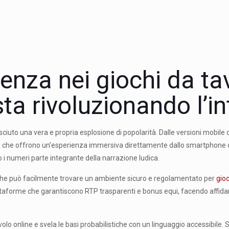
enza nei giochi da tav
a rivoluzionando l’i
sciuto una vera e propria esplosione di popolarità. Dalle versioni mobile di 
orme che offrono un’esperienza immersiva direttamente dallo smartphone 
i numeri parte integrante della narrazione ludica.
iche può facilmente trovare un ambiente sicuro e regolamentato per
gioc
iattaforme che garantiscono RTP trasparenti e bonus equi, facendo affid
volo online e svela le basi probabilistiche con un linguaggio accessibile