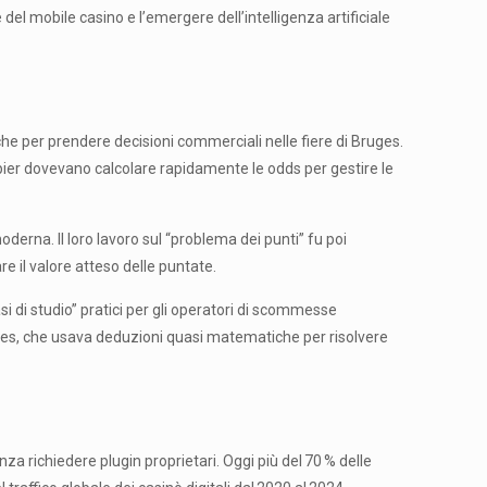
 del mobile casino e l’emergere dell’intelligenza artificiale
che per prendere decisioni commerciali nelle fiere di Bruges.
roupier dovevano calcolare rapidamente le odds per gestire le
erna. Il loro lavoro sul “problema dei punti” fu poi
e il valore atteso delle puntate.
 di studio” pratici per gli operatori di scommesse
olmes, che usava deduzioni quasi matematiche per risolvere
za richiedere plugin proprietari. Oggi più del 70 % delle